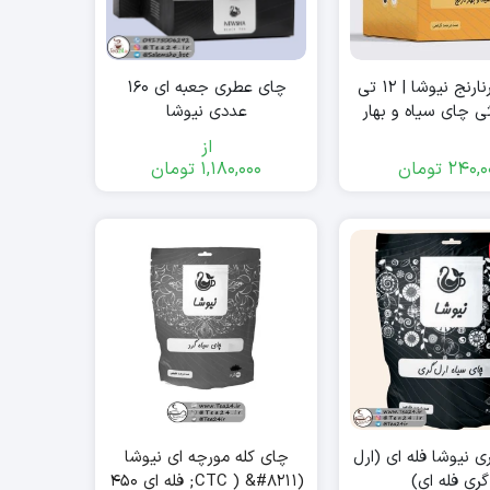
چای بهارنارنج نیوشا | ۱۲ تی
چای عطری جعبه ای ۱۶۰
ی چای سیاه و بهار
عددی نیوشا
نارنج
از
240,0
تومان
1,180,000
تومان
 نیوشا فله ای (ارل
چای کله مورچه ای نیوشا
گری فله ای)
(CTC ) &#۸۲۱۱; فله ای ۴۵۰