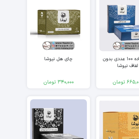
چای ساده ۱۰۰ عددی بدون
چای هل نیوشا
لفاف نیوشا
665,0
تومان
340,000
تومان