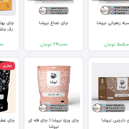
اه زعفرانی نیوشا
چای نعناع نیوشا
بگ مثلث
505,0
تومان
240,000
تومان
00
عطری
 دارچین نیوشا
چای ویژه نیوشا | چای فله ای
چای عطری
نیوشا