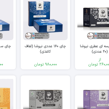
سه ای عطری نیوشا
چای ۱۶۰ عددی نیوشا (لفاف
(۲۰ عددی)
کاغذی)
از
260,0
تومان
980,000
تومان
00