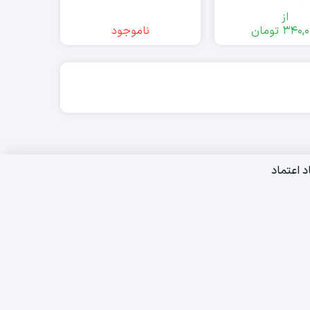
گرمی
از
340,0
تومان
ناموجود
د اعتماد