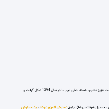
ما در تیم سلامت تی 24 مفتخریم به عنوان قدیمی ترین وبسایت فروش محصولات نیوشا (از سال 1397) با تمام تجربه خود در خدمت شما دوست عزیز باشیم. هسته اصلی تیم ما در سال 1394 شکل گرفت و
 محصول شرکت نیوشا)
،
پکیج
دمنوش لاغری نیوشا
،
پک دمنوش