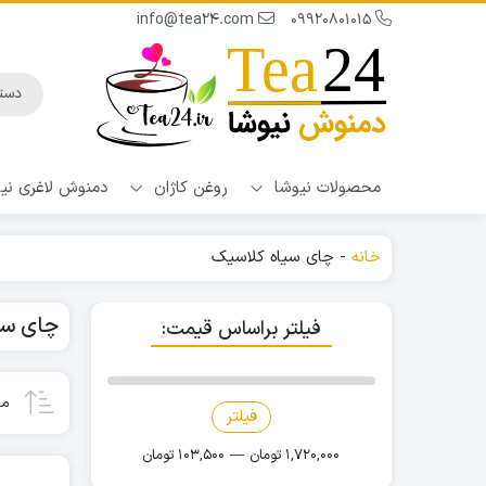
info@tea24.com
09920801015
محصولات نیوشا
روغن کاژان
دمنوش لاغری نی
خانه
-
چای سیاه کلاسیک
چای سی
فیلتر براساس قیمت:
مح
فیلتر
قیمت
قیمت
کمتر
بیشتر
1,720,000 تومان
—
103,500 تومان