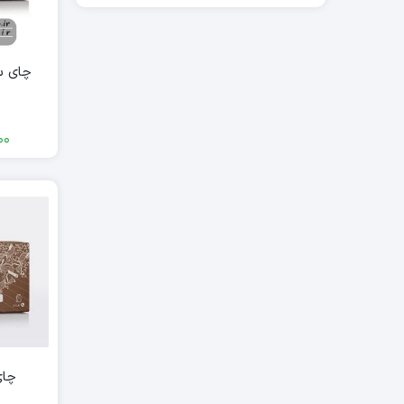
چای سی
00
چای