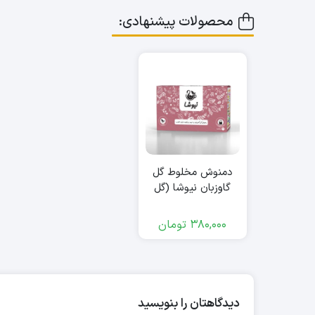
محصولات پیشنهادی:
دمنوش مخلوط گل
گاوزبان نیوشا (گل
گاوزبان، به لیمو،
زیرفون، سنبل طیب)
380,000
تومان
دیدگاهتان را بنویسید