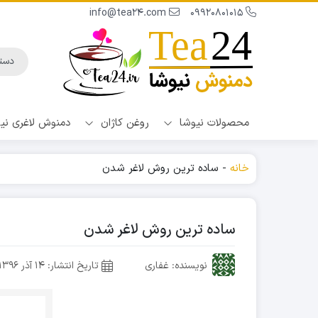
info@tea24.com
09920801015
محصولات نیوشا
روغن کاژان
دمنوش لاغری نی
خانه
-
ساده ترین روش لاغر شدن
ساده ترین روش لاغر شدن
نویسنده: غفاری
تاریخ انتشار:
۱۴ آذر ۱۳۹۶