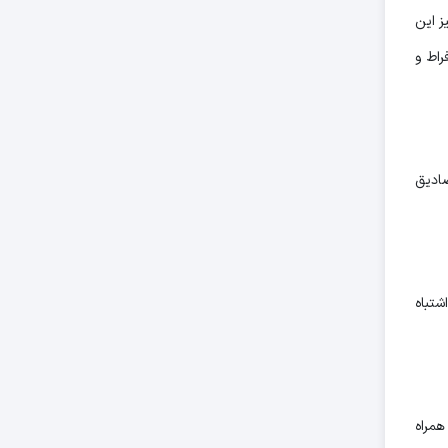
ز این
راط و
صادیق
شتباه
همراه