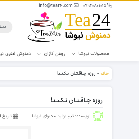
info@tea24.com
09920801015
محصولات نیوشا
روغن کاژان
دمنوش لاغری نی
خانه
-
روزه چـاقـتـان نـکـنـد!
روزه چـاقـتـان نـکـنـد!
نویسنده: تیم تولید محتوای نیوشا
تاریخ ا