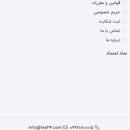
قوانین و مقررات
حریم خصوصی
ثبت شکایت
تماس با ما
درباره ما
نماد اعتماد
info@tea24.com
09920801015