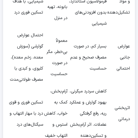
و مواد
فرمولاسیون استاندارد،
شیمیایی، با هدف
بابونه، تهیه
تشکیل‌دهنده
بدون افزودنی‌های
تسکین فوری درد
در منزل
شیمیایی
احتمال عوارض
معمولاً
عوارض
بسیار کم، در صورت
گوارشی (سوزش
بی‌خطر، مگر
جانبی
مصرف صحیح و عدم
معده، زخم معده)،
در صورت
احتمالی
حساسیت
کلیوی، و کبدی با
حساسیت
مصرف طولانی‌مدت
کاهش سردرد میگرنی،
آرام‌بخش،
بهبود گوارش و عملکرد
کمک به
تسکین فوری و قوی
اثربخشی
ریه، رفع گرفتگی
خواب، کاهش
درد با مهار التهاب و
درمانی
عضلات. اثر آرام‌بخش
استرس و
سیگنال‌های درد
و تسکین‌دهنده
التهاب خفیف