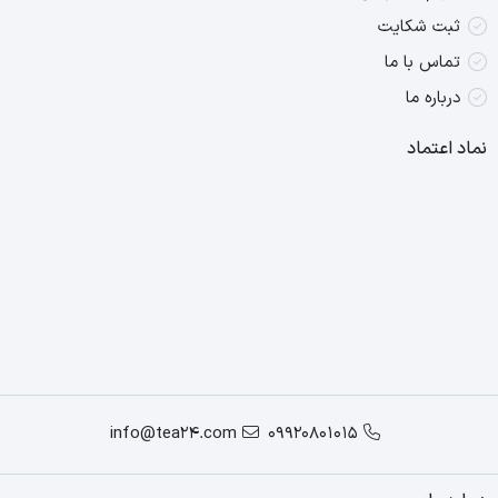
ثبت شکایت
تماس با ما
درباره ما
نماد اعتماد
info@tea24.com
09920801015