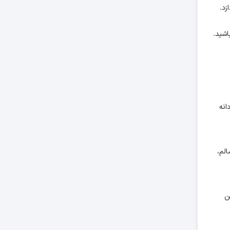
انه
الم،
ن