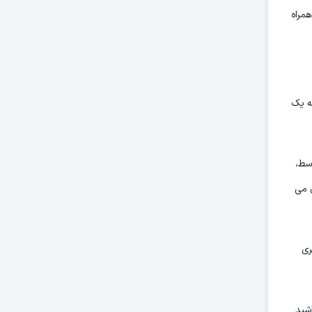
مراه
BMI اضافه کردن ورزش به یک
سط،
 می
ری
شید